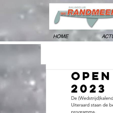
HOME
ACT
open
2023
De (Wedstrijd)kalen
Uiteraard staan de 
programma.