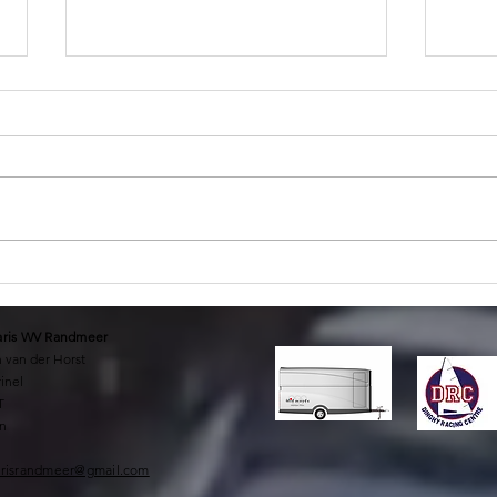
Ra
20
Wedstrijdkalender
2026
aris WV Randmeer
 van der Horst
inel
T
en
arisrandmeer@gmail.com