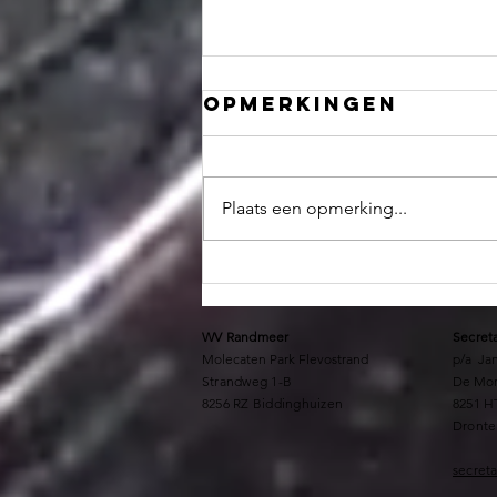
Opmerkingen
Plaats een opmerking...
uitslagen OW1
WV
Randmeer
Secret
Molecaten Park Flevostrand
p/a Jan
Strandweg 1-B
De Mor
8256 RZ Biddinghuizen
8251 H
Dront
secret