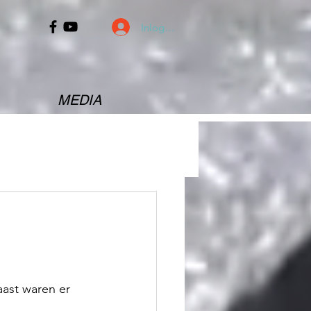
Inloggen
MEDIA
ast waren er 
.