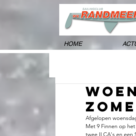
HOME
ACT
Woe
zome
Afgelopen woensdag
Met 9 Finnen op het
twee ILCA's en een 