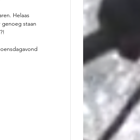
ren. Helaas 
r genoeg staan 
?!
 woensdagavond 