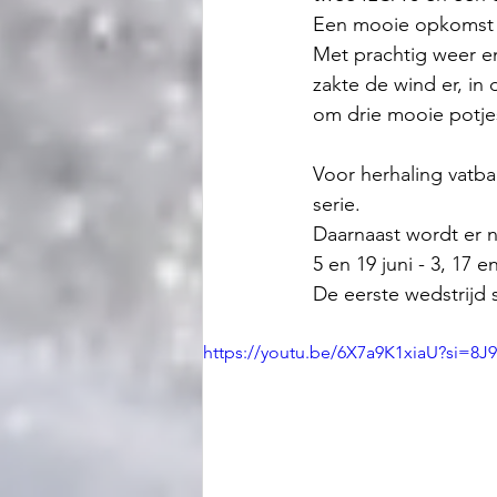
Een mooie opkomst v
Met prachtig weer e
zakte de wind er, in
om drie mooie potje
Voor herhaling vatb
serie.
Daarnaast wordt er 
5 en 19 juni - 3, 17 e
De eerste wedstrijd s
https://youtu.be/6X7a9K1xiaU?si