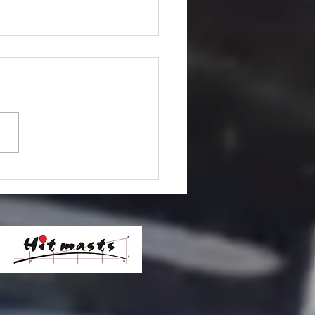
ndmeer race
26