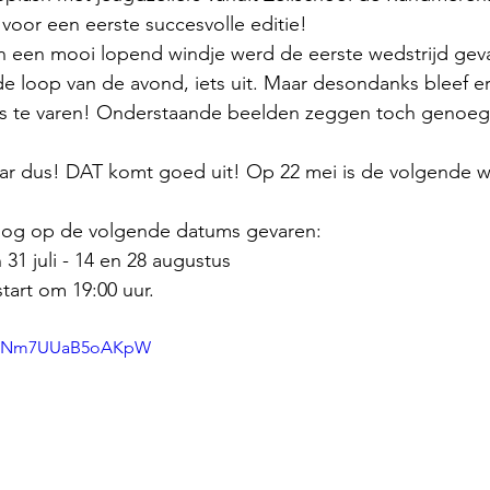
oor een eerste succesvolle editie!
n een mooi lopend windje werd de eerste wedstrijd geva
 de loop van de avond, iets uit. Maar desondanks bleef e
s te varen! Onderstaande beelden zeggen toch genoeg
aar dus! DAT komt goed uit! Op 22 mei is de volgende
nog op de volgende datums gevaren:
n 31 juli - 14 en 28 augustus  
tart om 19:00 uur.
=8J9Nm7UUaB5oAKpW